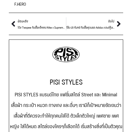
F.HERO
ย้อนหลัง
ถัดไป
โต้ง Twopee กับเสื้อแจ็คเกต Nike x Supreme x NBA และรองเท้า Nike Air Force 1 x Supreme x NBA
โอ๊ต ปราโมทย์ กับเสื้อฟุตบอล Adidas และสกู๊ตเตอร์ Ninebot
PISI STYLES
PISI STYLES แบรนด์ไทย แฟชั่นสไตล์ Street และ Minimal
เสื้อผ้า กระเป๋า หมวก กางเกง และอื่นๆ เรามีก็เป้าหมายชัดเจนว่า
เสื้อผ้าที่ดีควรจะทำให้ทุกคนใส่ได้ ตัวเล็กตัวใหญ่ เพศชาย เพศ
หญิง ใส่ได้หมด สไตล์ของใครๆก็เลือกได้ เริ่มสร้างสิ่งที่เป็นตัวคุณ