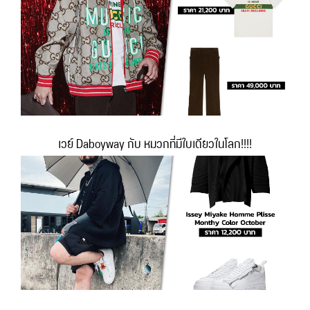
เวย์ Daboyway กับ หมวกที่มีใบเดียวในโลก!!!!