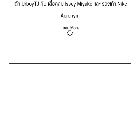
เต๋า UrboyTJ กับ เสื้อคลุม Issey Miyake และ รองเท้า Nike
Acronym
Load More
สมาชิก PS Premium Member
สมัครสมาชิกรายเดือน กับเรา PISI STYLES เพื่อรับ
สินค้าแบบรายเดือน ดีไซน์ใหม่ก่อนใครสำหรับท่าน
โดยเฉพาะ (รับจำนวน 13 ท่าน/เดือน)