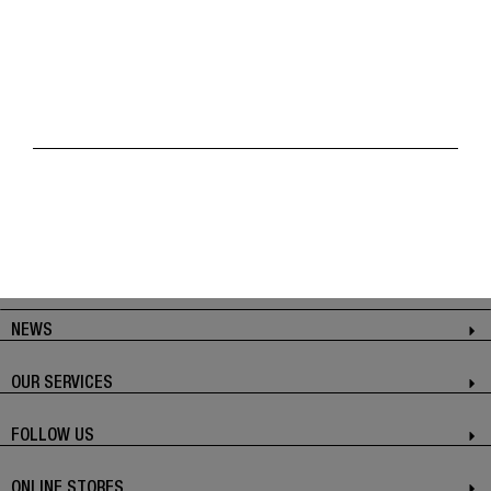
Add LINE : @pisi.styles
NEWS
OUR SERVICES
FOLLOW US
ONLINE STORES