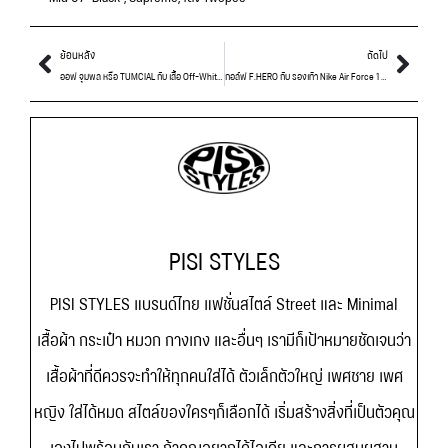
ย้อนหลัง
ถัดไป
ออฟ จุมพล หรือ TUMCIAL กับ เสื้อ Off-White และ รองเท้า Nike Air Presto x Off-White “The Ten”
กอล์ฟ F.HERO กับ รองเท้า Nike Air Force 1 Peaceminusone
PISI STYLES
PISI STYLES แบรนด์ไทย แฟชั่นสไตล์ Street และ Minimal
เสื้อผ้า กระเป๋า หมวก กางเกง และอื่นๆ เรามีก็เป้าหมายชัดเจนว่า
เสื้อผ้าที่ดีควรจะทำให้ทุกคนใส่ได้ ตัวเล็กตัวใหญ่ เพศชาย เพศ
หญิง ใส่ได้หมด สไตล์ของใครๆก็เลือกได้ เริ่มสร้างสิ่งที่เป็นตัวคุณ
เองไปพร้อมกับเรา ถ้าคุณอยากได้ไอเดีย และการผสมผสาน