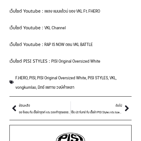
เพลง แมนแล้วบ่ ของ VKL Ft. FHERO
เว็บไซต์ Youtube :
VKL Channel
เว็บไซต์ Youtube :
RAP IS NOW ตอน VKL BATTLE
เว็บไซต์ Youtube :
PISI Original Oversized White
เว็บไซต์ PISI STYLES :
F.HERO
,
PISI
,
PISI Original Oversized White
,
PISI STYLES
,
VKL
,
vongkumlao
,
มิกซ์ เพทาย วงษ์คำเหลา
ย้อนหลัง
ถัดไป
ซอ จียอน กับ เสื้อผ้าสุดเท่ และ รองเท้าสุดยอดฮอตในวงการรองเท้า!!
โอ๊ต ปราโมทย์ กับ เสื้อผ้า PISI Styles และ Issey Miyake สุดเท่!!