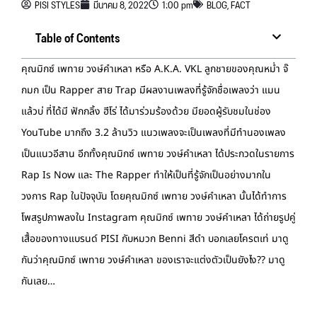
PISI STYLES
มีนาคม 8, 2022
1:00 pm
BLOG
,
FACT
Table of Contents
คุณมิกซ์ เพทาย วงษ์คำเหลา หรือ A.K.A. VKL ลูกชายของคุณหม่ำ จ๊
กมก เป็น Rapper สาย Trap มีผลงานเพลงที่รู้จักชื่อเพลงว่า แมน
แล้วบ่ ที่ได้มี ฟักกลิ้ง ฮีโร่ ได้มาร่วมร้องด้วย มียอดผู้รับชมในช่อง
YouTube มากถึง 3.2 ล้านวิว แนวเพลงจะเป็นเพลงที่มีทำนองเพลง
เป็นแนวอีสาน อีกทั้งคุณมิกซ์ เพทาย วงษ์คำเหลา ได้ประกวดในรายการ
Rap Is Now และ The Rapper ทำให้เป็นที่รู้จักเป็นอย่างมากใน
วงการ Rap ในปัจจุบัน โดยคุณมิกซ์ เพทาย วงษ์คำเหลา นั้นได้ทำการ
โพสรูปภาพลงใน Instagram คุณมิกซ์ เพทาย วงษ์คำเหลา ได้ถ่ายรูปคู่
เสื้อของทางแบรนด์ PISI กับหมวก Benni สีดำ บอกเลยโครตเท่ มาดู
กันว่าคุณมิกซ์ เพทาย วงษ์คำเหลา ของเราจะแต่งตัวเป็นยังไง?? มาดู
กันเลย…