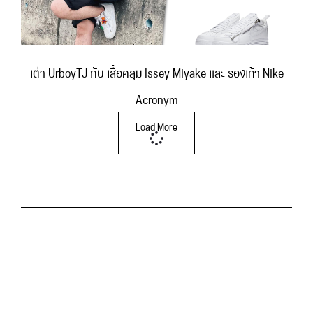
เต๋า UrboyTJ กับ เสื้อคลุม Issey Miyake และ รองเท้า Nike
Acronym
Load More
สมาชิก PS Premium Member