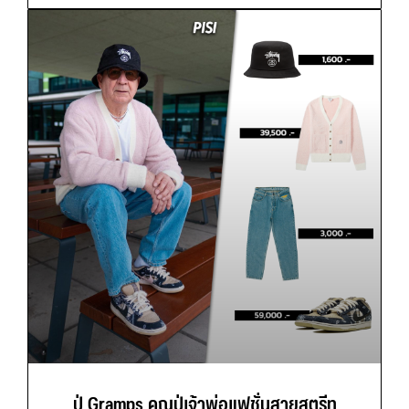
ปู่ Gramps คุณปู่เจ้าพ่อแฟชั่นสายสตรีท