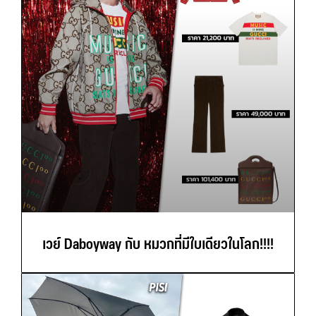
เวย์ Daboyway กับ หมวกที่มีใบเดียวในโลก!!!!