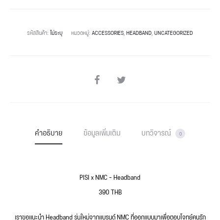
รหัสสินค้า:
ไม่ระบุ
หมวดหมู่:
ACCESSORIES
,
HEADBAND
,
UNCATEGORIZED
คำอธิบาย
ข้อมูลเพิ่มเติม
บทวิจารณ์
0
PISI x NMC – Headband
390
THB
เราขอแนะนำ Headband รุ่นใหม่จากแบรนด์ NMC ที่ออกแบบมาเพื่อตอบโจทย์คนรัก