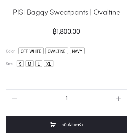
PISI Baggy Sweatpants | Ovaltine
฿
1,800.00
OFF WHITE
OVALTINE
NAVY
Color
S
M
L
XL
Size
หยิบใส่ตะกร้า