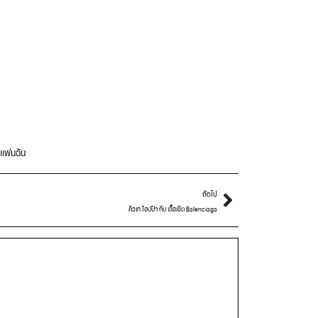
 แฟนฉัน
ถัดไป
คิวเท โอปป้า กับ เสื้อเชิต Balenciaga