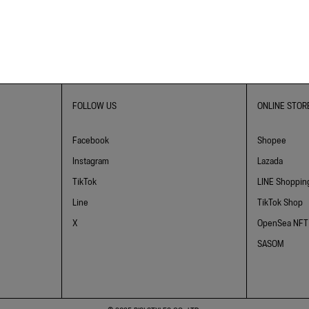
FOLLOW US
ONLINE STOR
Facebook
Shopee
Instagram
Lazada
TikTok
LINE Shoppin
Line
TikTok Shop
X
OpenSea NFT
SASOM