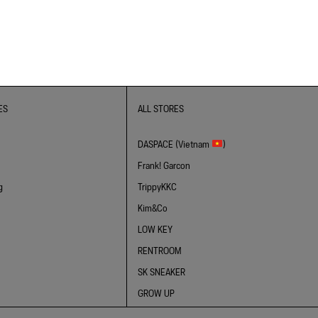
ES
ALL STORES
DASPACE (Vietnam
)
Frank! Garcon
g
TrippyKKC
Kim&Co
LOW KEY
RENTROOM
SK SNEAKER
GROW UP