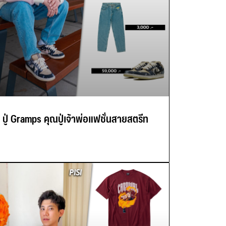
ปู่ Gramps คุณปู่เจ้าพ่อแฟชั่นสายสตรีท