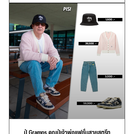
ปู่ Gramps คุณปู่เจ้าพ่อแฟชั่นสายสตรีท