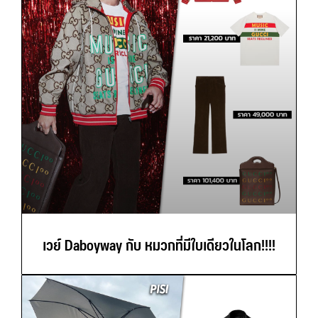
เวย์ Daboyway กับ หมวกที่มีใบเดียวในโลก!!!!