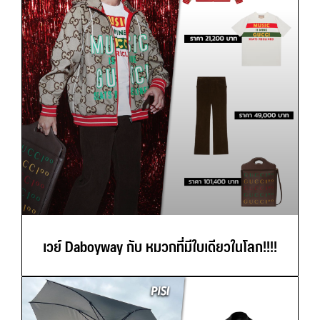
เวย์ Daboyway กับ หมวกที่มีใบเดียวในโลก!!!!