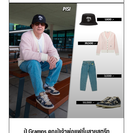
ปู่ Gramps คุณปู่เจ้าพ่อแฟชั่นสายสตรีท