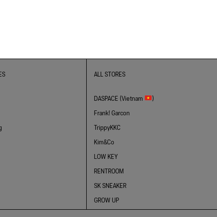
ES
ALL STORES
DASPACE (Vietnam
)
Frank! Garcon
g
TrippyKKC
Kim&Co
LOW KEY
RENTROOM
SK SNEAKER
GROW UP