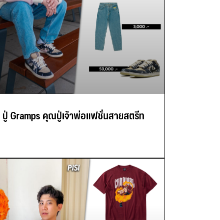
ปู่ Gramps คุณปู่เจ้าพ่อแฟชั่นสายสตรีท