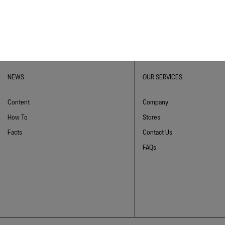
NEWS
OUR SERVICES
Content
Company
How To
Stores
Facts
Contact Us
FAQs