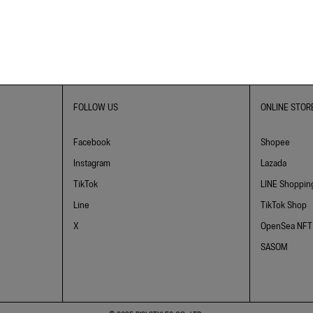
FOLLOW US
ONLINE STOR
Facebook
Shopee
Instagram
Lazada
TikTok
LINE Shoppin
Line
TikTok Shop
X
OpenSea NFT
SASOM