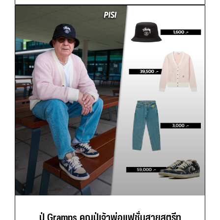
ปู่ Gramps คุณปู่เจ้าพ่อแฟชั่นสายสตรีท