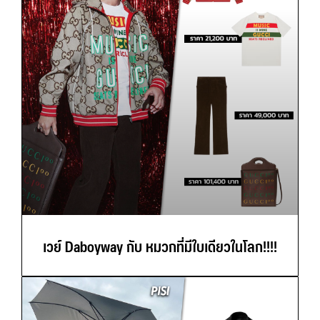
เวย์ Daboyway กับ หมวกที่มีใบเดียวในโลก!!!!