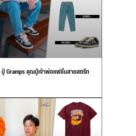
ปู่ Gramps คุณปู่เจ้าพ่อแฟชั่นสายสตรีท