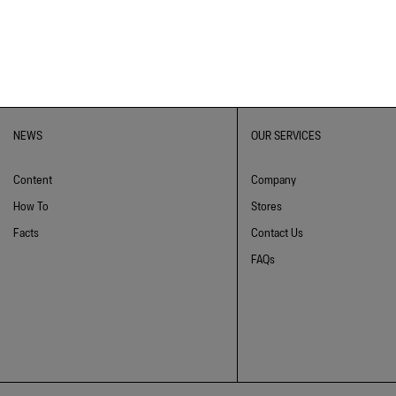
NEWS
OUR SERVICES
Content
Company
How To
Stores
Facts
Contact Us
FAQs