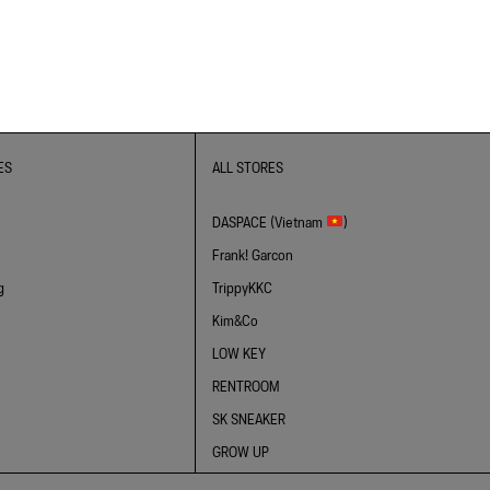
ES
ALL STORES
DASPACE (Vietnam
)
Frank! Garcon
g
TrippyKKC
Kim&Co
LOW KEY
RENTROOM
SK SNEAKER
GROW UP