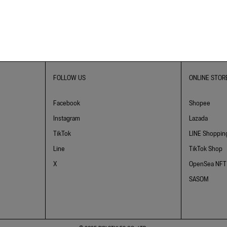
FOLLOW US
ONLINE STOR
Facebook
Shopee
Instagram
Lazada
TikTok
LINE Shoppin
Line
TikTok Shop
X
OpenSea NFT
SASOM