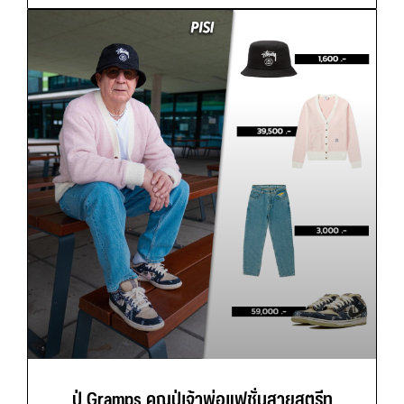
ปู่ Gramps คุณปู่เจ้าพ่อแฟชั่นสายสตรีท