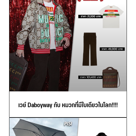
เวย์ Daboyway กับ หมวกที่มีใบเดียวในโลก!!!!