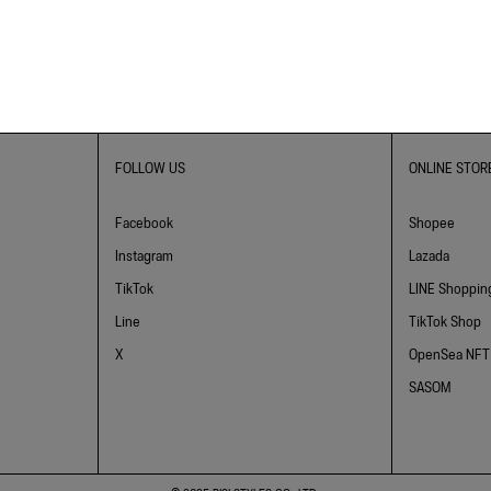
FOLLOW US
ONLINE STOR
Facebook
Shopee
Instagram
Lazada
TikTok
LINE Shoppin
Line
TikTok Shop
X
OpenSea NFT
SASOM