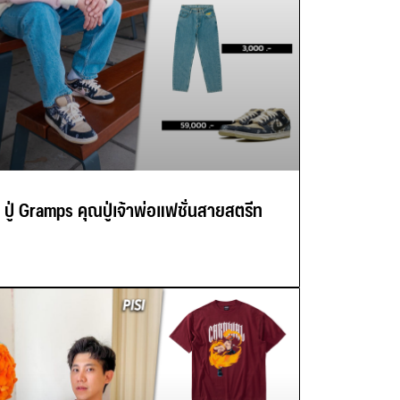
ปู่ Gramps คุณปู่เจ้าพ่อแฟชั่นสายสตรีท