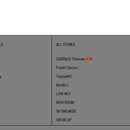
ES
ALL STORES
DASPACE (Vietnam
)
Frank! Garcon
g
TrippyKKC
Kim&Co
LOW KEY
RENTROOM
SK SNEAKER
GROW UP