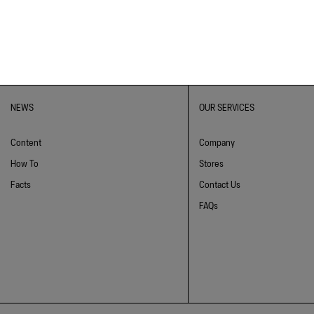
NEWS
OUR SERVICES
Content
Company
How To
Stores
Facts
Contact Us
FAQs