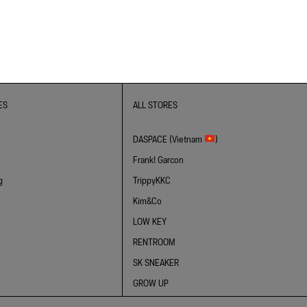
ES
ALL STORES
DASPACE (Vietnam
)
Frank! Garcon
g
TrippyKKC
Kim&Co
LOW KEY
RENTROOM
SK SNEAKER
GROW UP