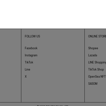
FOLLOW US
ONLINE STOR
Facebook
Shopee
Instagram
Lazada
TikTok
LINE Shoppin
Line
TikTok Shop
X
OpenSea NFT
SASOM