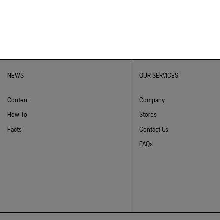
NEWS
OUR SERVICES
Content
Company
How To
Stores
Facts
Contact Us
FAQs