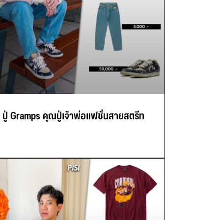
ปู่ Gramps คุณปู่เจ้าพ่อแฟชั่นสายสตรีท