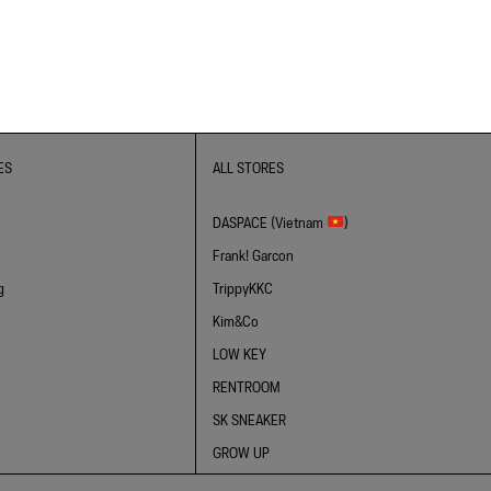
ES
ALL STORES
DASPACE (Vietnam
)
Frank! Garcon
g
TrippyKKC
Kim&Co
LOW KEY
RENTROOM
SK SNEAKER
GROW UP