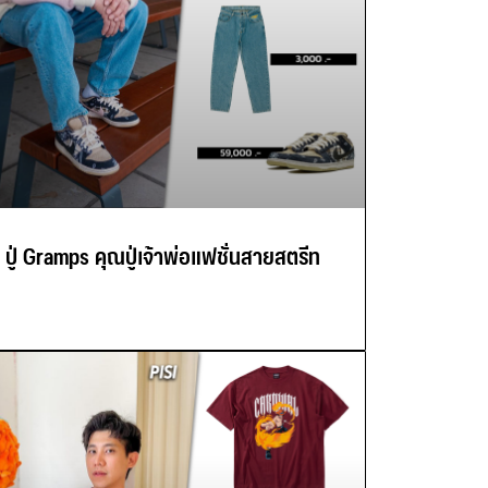
ปู่ Gramps คุณปู่เจ้าพ่อแฟชั่นสายสตรีท