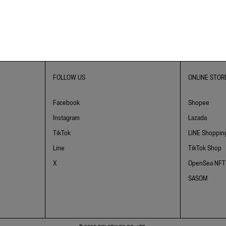
FOLLOW US
ONLINE STOR
Facebook
Shopee
Instagram
Lazada
TikTok
LINE Shoppin
Line
TikTok Shop
X
OpenSea NFT
SASOM