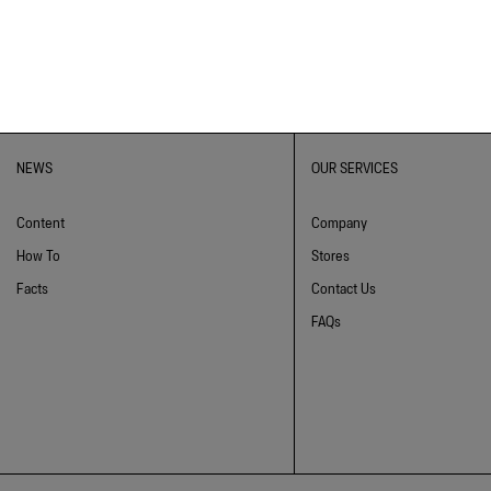
NEWS
OUR SERVICES
Content
Company
How To
Stores
Facts
Contact Us
FAQs