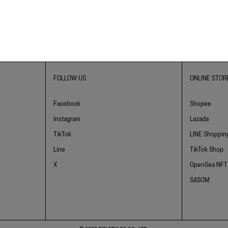
FOLLOW US
ONLINE STOR
Facebook
Shopee
Instagram
Lazada
TikTok
LINE Shoppin
Line
TikTok Shop
X
OpenSea NFT
SASOM