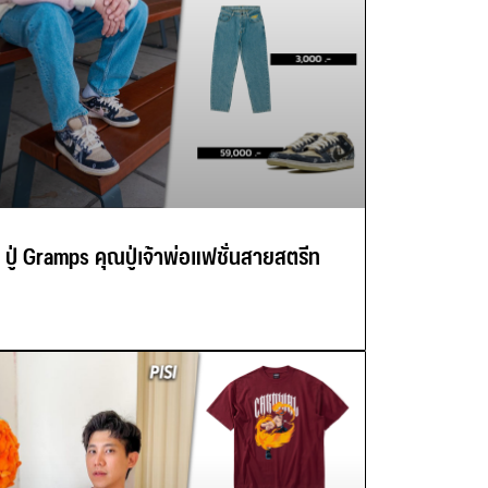
ปู่ Gramps คุณปู่เจ้าพ่อแฟชั่นสายสตรีท