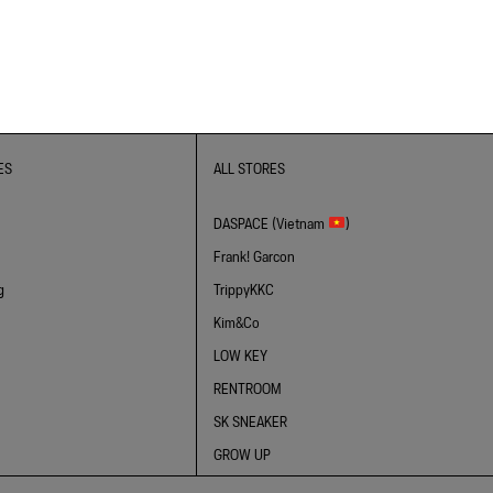
ES
ALL STORES
DASPACE (Vietnam
)
Frank! Garcon
g
TrippyKKC
Kim&Co
LOW KEY
RENTROOM
SK SNEAKER
GROW UP