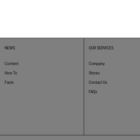
NEWS
OUR SERVICES
Content
Company
How To
Stores
Facts
Contact Us
FAQs