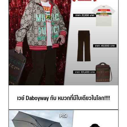
เวย์ Daboyway กับ หมวกที่มีใบเดียวในโลก!!!!