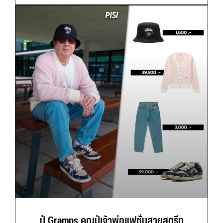
ปู่ Gramps คุณปู่เจ้าพ่อแฟชั่นสายสตรีท