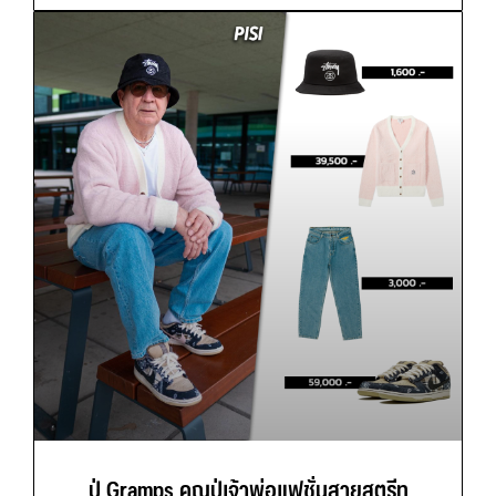
ปู่ Gramps คุณปู่เจ้าพ่อแฟชั่นสายสตรีท