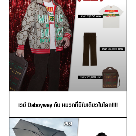
เวย์ Daboyway กับ หมวกที่มีใบเดียวในโลก!!!!