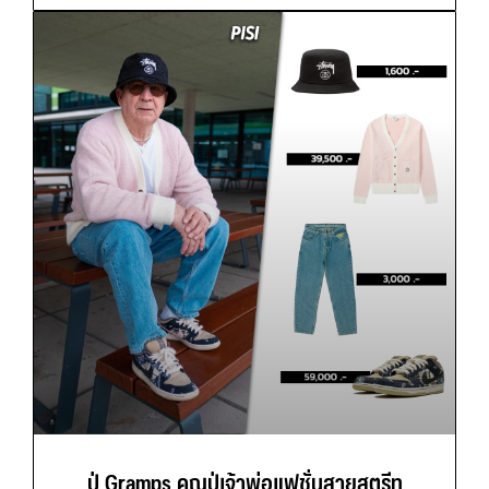
ปู่ Gramps คุณปู่เจ้าพ่อแฟชั่นสายสตรีท