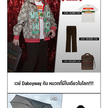
เวย์ Daboyway กับ หมวกที่มีใบเดียวในโลก!!!!