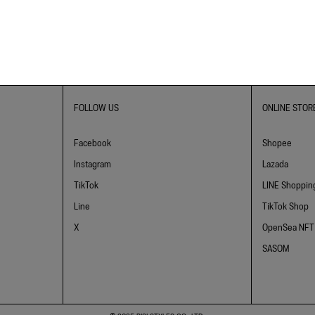
FOLLOW US
ONLINE STOR
Facebook
Shopee
Instagram
Lazada
TikTok
LINE Shoppin
Line
TikTok Shop
X
OpenSea NFT
SASOM