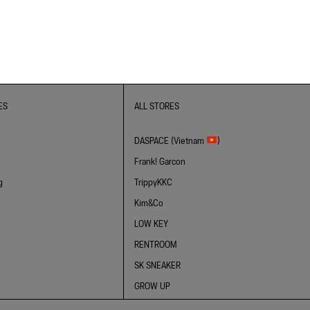
ES
ALL STORES
DASPACE (Vietnam
)
Frank! Garcon
g
TrippyKKC
Kim&Co
LOW KEY
RENTROOM
SK SNEAKER
GROW UP