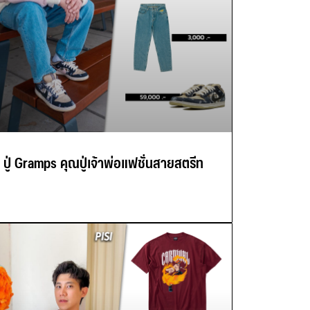
ปู่ Gramps คุณปู่เจ้าพ่อแฟชั่นสายสตรีท