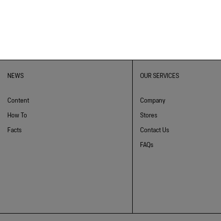
NEWS
OUR SERVICES
Content
Company
How To
Stores
Facts
Contact Us
FAQs