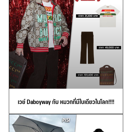
เวย์ Daboyway กับ หมวกที่มีใบเดียวในโลก!!!!