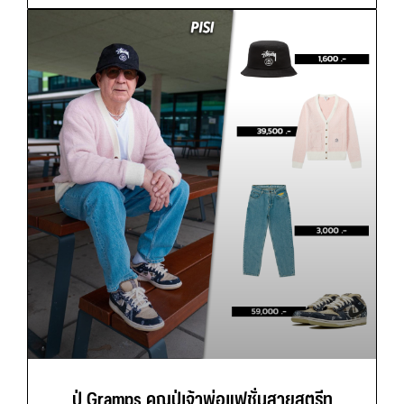
ปู่ Gramps คุณปู่เจ้าพ่อแฟชั่นสายสตรีท