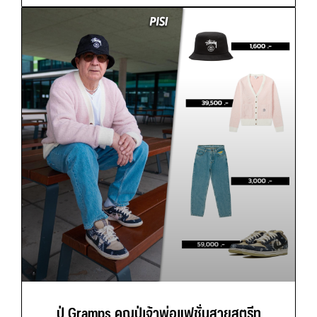
ปู่ Gramps คุณปู่เจ้าพ่อแฟชั่นสายสตรีท