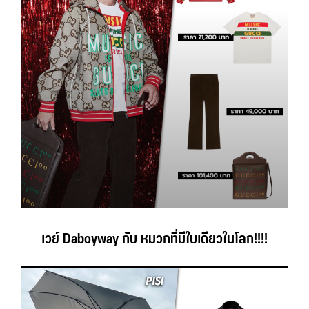
เวย์ Daboyway กับ หมวกที่มีใบเดียวในโลก!!!!