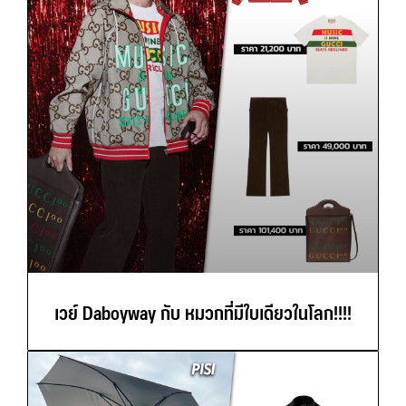
เวย์ Daboyway กับ หมวกที่มีใบเดียวในโลก!!!!