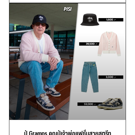
ปู่ Gramps คุณปู่เจ้าพ่อแฟชั่นสายสตรีท