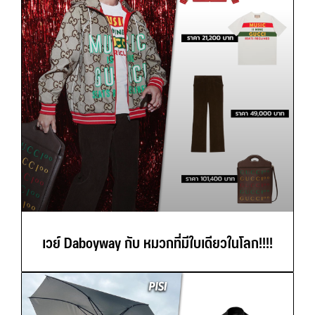
เวย์ Daboyway กับ หมวกที่มีใบเดียวในโลก!!!!