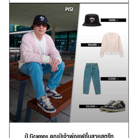
ปู่ Gramps คุณปู่เจ้าพ่อแฟชั่นสายสตรีท