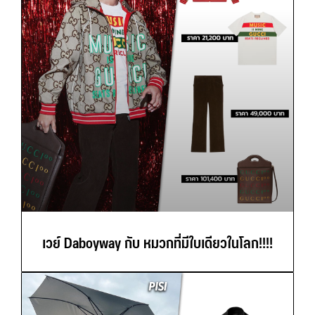
เวย์ Daboyway กับ หมวกที่มีใบเดียวในโลก!!!!