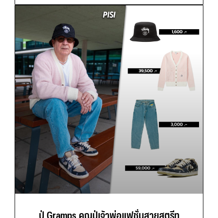
ปู่ Gramps คุณปู่เจ้าพ่อแฟชั่นสายสตรีท