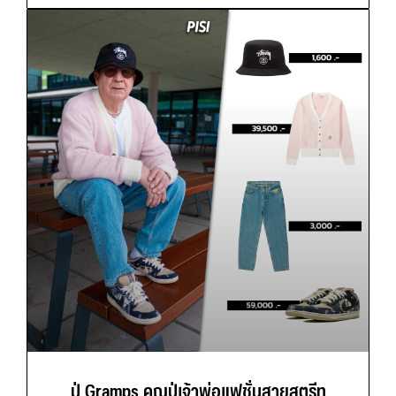
ปู่ Gramps คุณปู่เจ้าพ่อแฟชั่นสายสตรีท