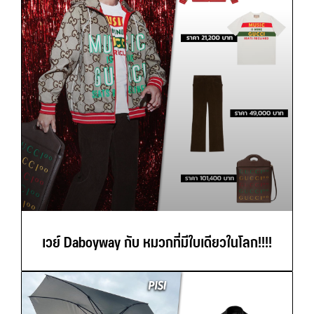
เวย์ Daboyway กับ หมวกที่มีใบเดียวในโลก!!!!