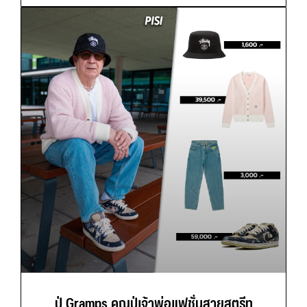
ปู่ Gramps คุณปู่เจ้าพ่อแฟชั่นสายสตรีท