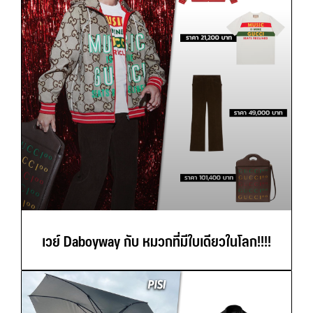
เวย์ Daboyway กับ หมวกที่มีใบเดียวในโลก!!!!