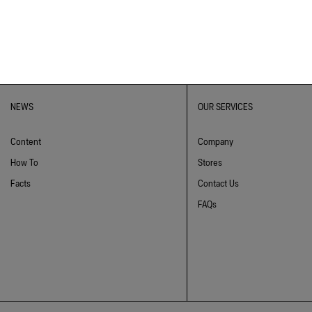
NEWS
OUR SERVICES
Content
Company
How To
Stores
Facts
Contact Us
FAQs