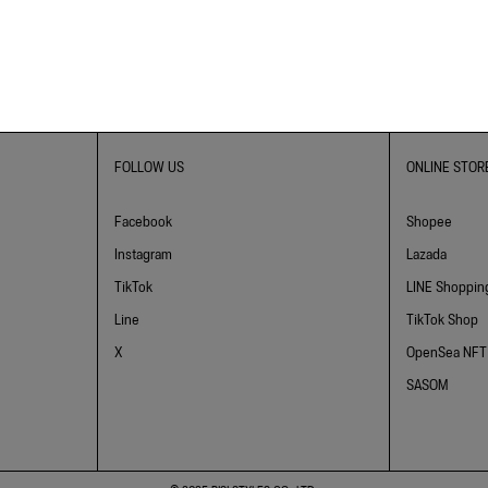
FOLLOW US
ONLINE STOR
Facebook
Shopee
Instagram
Lazada
TikTok
LINE Shoppin
Line
TikTok Shop
X
OpenSea NFT
SASOM