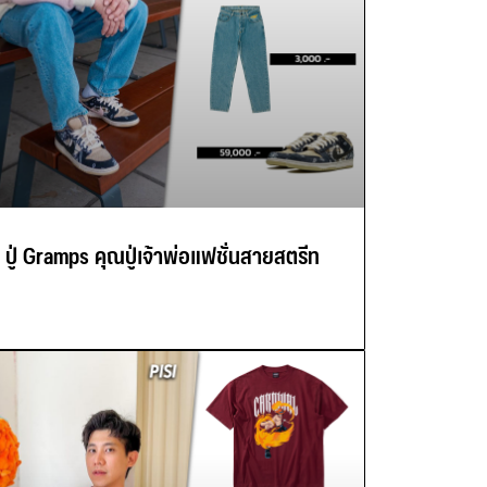
ปู่ Gramps คุณปู่เจ้าพ่อแฟชั่นสายสตรีท