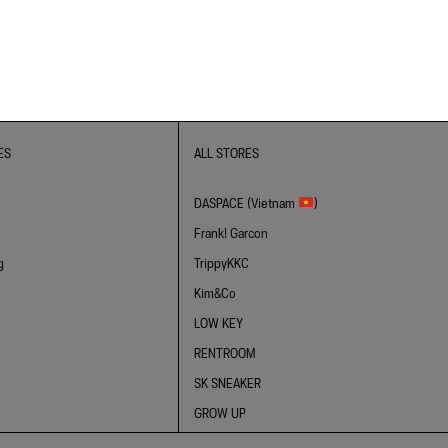
ES
ALL STORES
DASPACE (Vietnam
)
Frank! Garcon
g
TrippyKKC
Kim&Co
LOW KEY
RENTROOM
SK SNEAKER
GROW UP