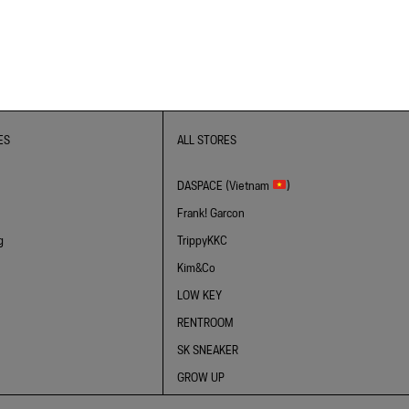
ES
ALL STORES
DASPACE (Vietnam
)
Frank! Garcon
g
TrippyKKC
Kim&Co
LOW KEY
RENTROOM
SK SNEAKER
GROW UP