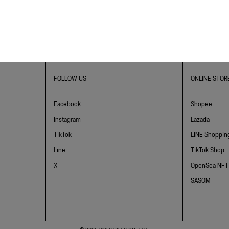
FOLLOW US
ONLINE STOR
Facebook
Shopee
Instagram
Lazada
TikTok
LINE Shoppin
Line
TikTok Shop
X
OpenSea NFT
SASOM