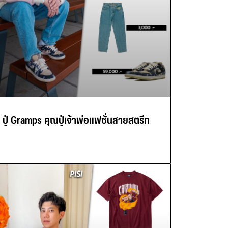
ปู่ Gramps คุณปู่เจ้าพ่อแฟชั่นสายสตรีท