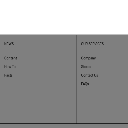
NEWS
OUR SERVICES
Content
Company
How To
Stores
Facts
Contact Us
FAQs