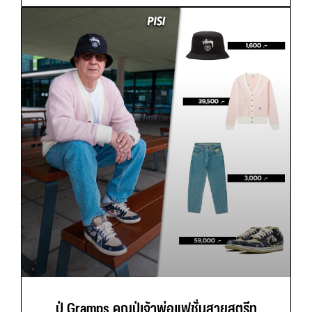
ปู่ Gramps คุณปู่เจ้าพ่อแฟชั่นสายสตรีท