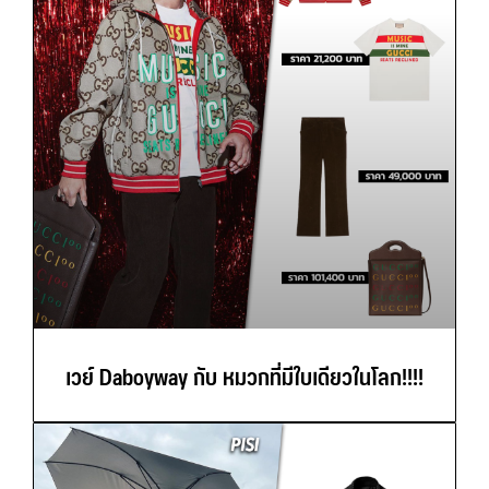
เวย์ Daboyway กับ หมวกที่มีใบเดียวในโลก!!!!