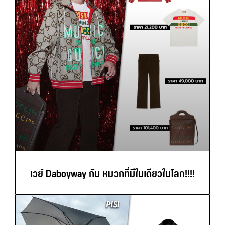
เวย์ Daboyway กับ หมวกที่มีใบเดียวในโลก!!!!