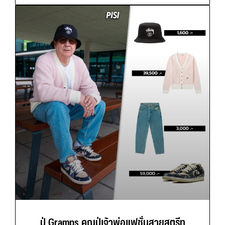
ปู่ Gramps คุณปู่เจ้าพ่อแฟชั่นสายสตรีท