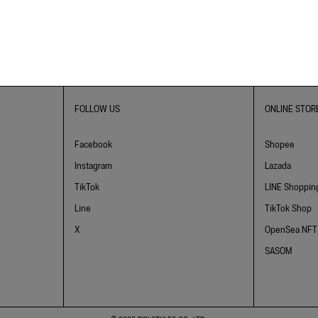
FOLLOW US
ONLINE STOR
Facebook
Shopee
Instagram
Lazada
TikTok
LINE Shoppin
Line
TikTok Shop
X
OpenSea NFT
SASOM