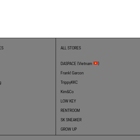
ES
ALL STORES
DASPACE (Vietnam
)
Frank! Garcon
g
TrippyKKC
Kim&Co
LOW KEY
RENTROOM
SK SNEAKER
GROW UP