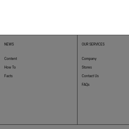
NEWS
OUR SERVICES
Content
Company
How To
Stores
Facts
Contact Us
FAQs