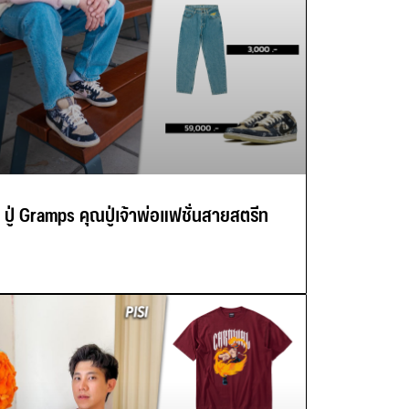
ปู่ Gramps คุณปู่เจ้าพ่อแฟชั่นสายสตรีท