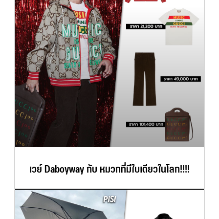
เวย์ Daboyway กับ หมวกที่มีใบเดียวในโลก!!!!