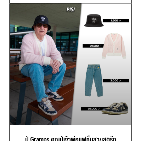
ปู่ Gramps คุณปู่เจ้าพ่อแฟชั่นสายสตรีท