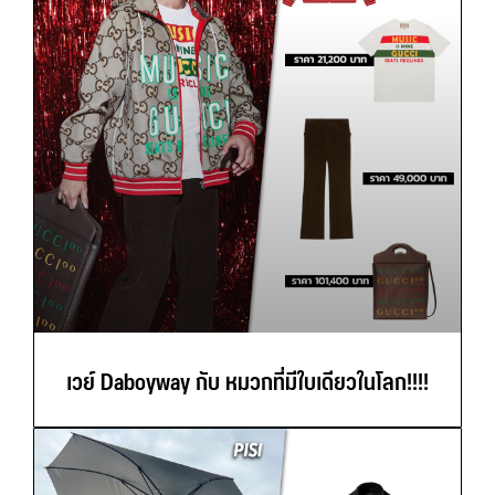
เวย์ Daboyway กับ หมวกที่มีใบเดียวในโลก!!!!