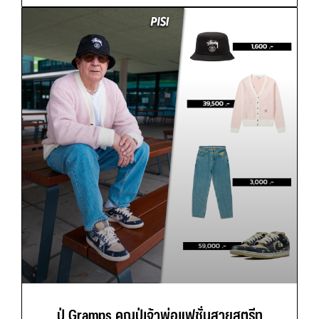
ปู่ Gramps คุณปู่เจ้าพ่อแฟชั่นสายสตรีท