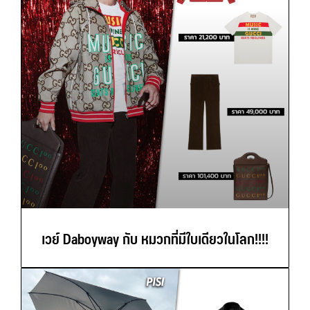
เวย์ Daboyway กับ หมวกที่มีใบเดียวในโลก!!!!