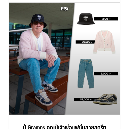
ปู่ Gramps คุณปู่เจ้าพ่อแฟชั่นสายสตรีท