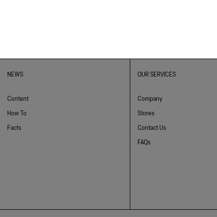
NEWS
OUR SERVICES
Content
Company
How To
Stores
Facts
Contact Us
FAQs