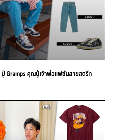
ปู่ Gramps คุณปู่เจ้าพ่อแฟชั่นสายสตรีท