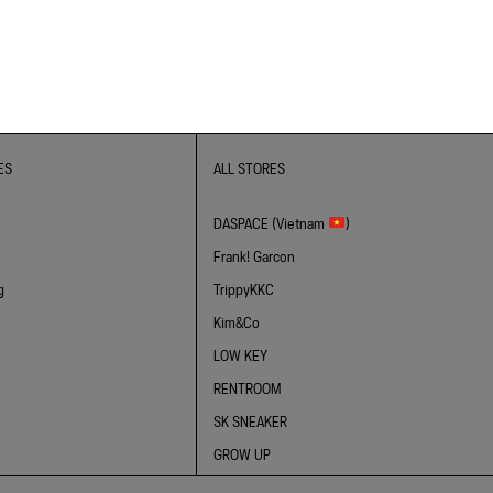
ES
ALL STORES
DASPACE (Vietnam
)
Frank! Garcon
g
TrippyKKC
Kim&Co
LOW KEY
RENTROOM
SK SNEAKER
GROW UP