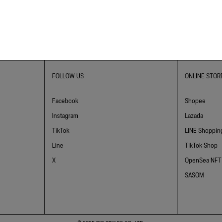
FOLLOW US
ONLINE STOR
Facebook
Shopee
Instagram
Lazada
TikTok
LINE Shoppin
Line
TikTok Shop
X
OpenSea NFT
SASOM