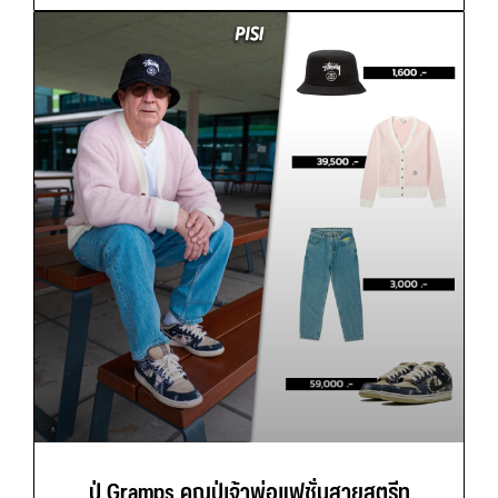
ปู่ Gramps คุณปู่เจ้าพ่อแฟชั่นสายสตรีท