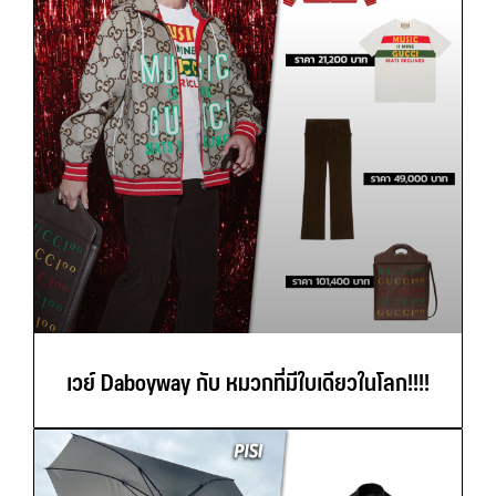
เวย์ Daboyway กับ หมวกที่มีใบเดียวในโลก!!!!