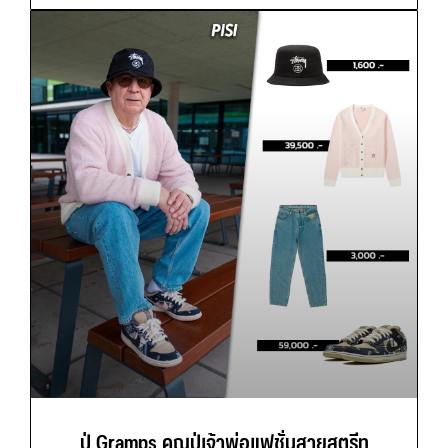
ปู่ Gramps คุณปู่เจ้าพ่อแฟชั่นสายสตรีท