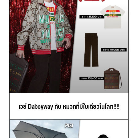
เวย์ Daboyway กับ หมวกที่มีใบเดียวในโลก!!!!