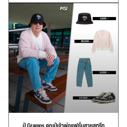
ปู่ Gramps คุณปู่เจ้าพ่อแฟชั่นสายสตรีท