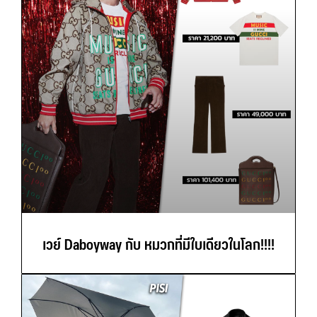
เวย์ Daboyway กับ หมวกที่มีใบเดียวในโลก!!!!